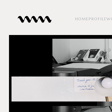
H
O
M
E
P
R
O
F
I
L
E
W