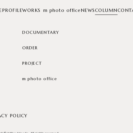
E
PROFILE
WORKS
m photo office
NEWS
COLUMN
CONT
DOCUMENTARY
ORDER
PROJECT
m photo office
ACY POLICY