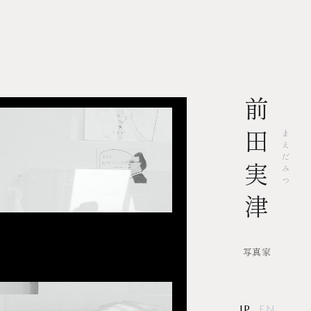
前
田
ま
え
だ
実
み
つ
津
写真家
JP
EN