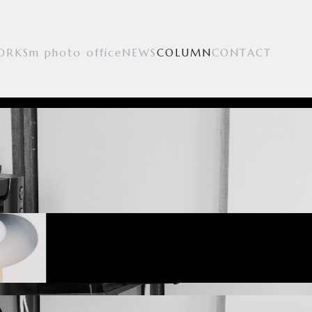
O
R
K
S
m
p
h
o
t
o
o
f
f
i
c
e
N
E
W
S
C
O
L
U
M
N
C
O
N
T
A
C
T