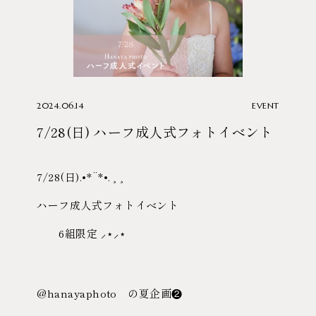
2024.06.14
EVENT
7/28(日) ハーフ成人式フォトイベント
7/28(日).•*¨*•.¸¸
ハーフ成人式フォトイベント
6組限定 ⸝⋆⸝⋆
@hanayaphoto の夏企画❷