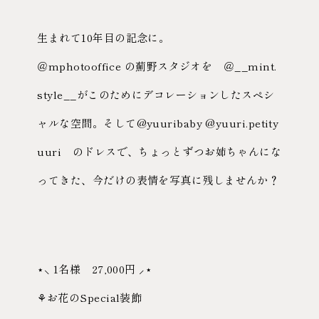
生まれて10年目の記念に。
＠mphotooffice の薊野スタジオを ＠__mint.
style__がこのためにデコレーションしたスペシ
ャルな空間。そして@yuuribaby @yuuri.petity
uuri のドレスで、ちょっとずつお姉ちゃんにな
ってきた、今だけの表情を写真に残しませんか？
⋆⸜ 1名様 27,000円 ⸝⋆
⚘お花のSpecial装飾