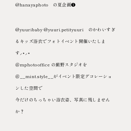
@hanayaphoto の夏企画❶
@yuuribaby @yuuri.petityuuri のかわいすぎ
るキッズ浴衣でフォトイベント開催いたしま
す⸝⋆⸝⋆
＠mphotooffice の薊野スタジオを
＠__mint.style__がイベント限定デコレーショ
ンした空間で
今だけのちっちゃい浴衣姿、写真に残しません
か？